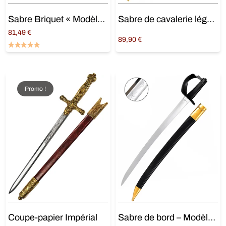
Sabre Briquet « Modèle AN IX »
Sabre de cavalerie légère
81,49
€
89,90
€
Ajouter au panier
Ajouter au panier
Promo !
Coupe-papier Impérial
Sabre de bord – Modèle 1833