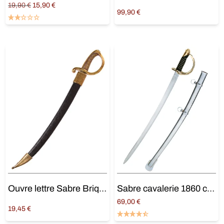
Original
Current
19,90
€
15,90
€
99,90
€
price
price is:
Ajouter au panier
Ajouter au panier
was:
15,90 €.
19,90 €.
Ouvre lettre Sabre Briquet
Sabre cavalerie 1860 court
69,00
€
19,45
€
Ajouter au panier
Ajouter au panier