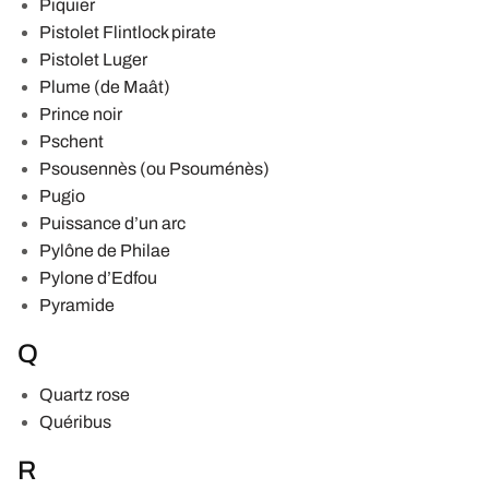
Piquier
Pistolet Flintlock pirate
Pistolet Luger
Plume (de Maât)
Prince noir
Pschent
Psousennès (ou Psouménès)
Pugio
Puissance d’un arc
Pylône de Philae
Pylone d’Edfou
Pyramide
Q
Quartz rose
Quéribus
R