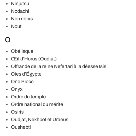
Ninjutsu
Nodachi
Non nobis…
Nout
O
Obélisque
Œil d’Horus (Oudjat)
Offrande de la reine Nefertari à la déesse Isis
Oies d’Égypte
One Piece
Onyx
Ordre du temple
Ordre national du mérite
Osiris
Oudjat, Nekhbet et Uraeus
Oushebti