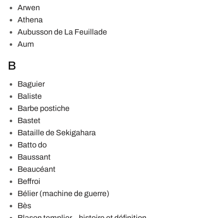
Arwen
Athena
Aubusson de La Feuillade
Aum
B
Baguier
Baliste
Barbe postiche
Bastet
Bataille de Sekigahara
Batto do
Baussant
Beaucéant
Beffroi
Bélier (machine de guerre)
Bès
Blason templier – histoire et définition