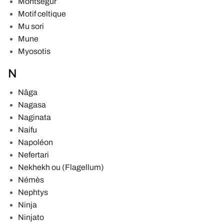
Montségur
Motif celtique
Mu sori
Mune
Myosotis
N
Nâga
Nagasa
Naginata
Naifu
Napoléon
Nefertari
Nekhekh ou (Flagellum)
Némès
Nephtys
Ninja
Ninjato