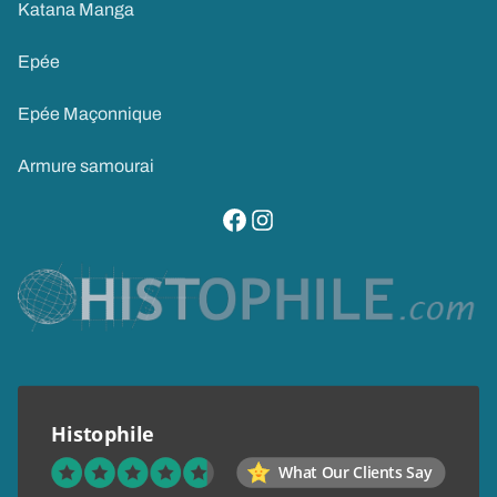
Katana Manga
Epée
Epée Maçonnique
Armure samourai
visitez notre page facebook
suivez notre compte instagram
Histophile
What Our Clients Say