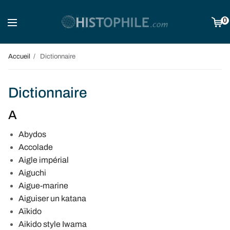
0
Accueil
Dictionnaire
Dictionnaire
A
Abydos
Accolade
Aigle impérial
Aiguchi
Aigue-marine
Aiguiser un katana
Aïkido
Aikido style Iwama