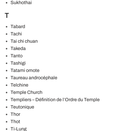
Sukhothai
T
Tabard
Tachi
Tai chi chuan
Takeda
Tanto
Tashigi
Tatami omote
Taureau androcéphale
Telchine
Temple Church
Templiers – Définition de l’Ordre du Temple
Teutonique
Thor
Thot
Ti-Lung