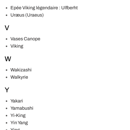
Epée Viking légendaire : Ulfberht
Uræus (Uraeus)
V
Vases Canope
Viking
W
Wakizashi
Walkyrie
Y
Yakari
Yamabushi
Yi-King
Yin Yang
Ying