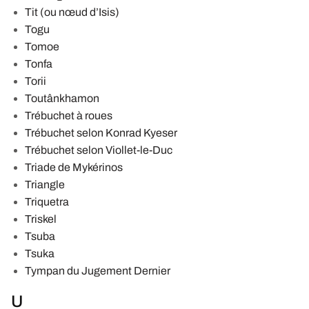
Tit (ou nœud d’Isis)
Togu
Tomoe
Tonfa
Torii
Toutânkhamon
Trébuchet à roues
Trébuchet selon Konrad Kyeser
Trébuchet selon Viollet-le-Duc
Triade de Mykérinos
Triangle
Triquetra
Triskel
Tsuba
Tsuka
Tympan du Jugement Dernier
U