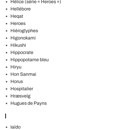
Hélice (série « Heroes »)
Hellébore
Heqat
Heroes
Hiéroglyphes
Higonokami
Hikushi
Hippocrate
Hippopotame bleu
Hiryu
Hon Sanmai
Horus
Hospitalier
Hræsvelg
Hugues de Payns
I
Iaïdo