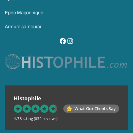
Epée Maçonnique
Armure samourai
visitez notre page facebook
suivez notre compte instagram
Histophile
What Our Clients Say
4.78 rating
(632 reviews)