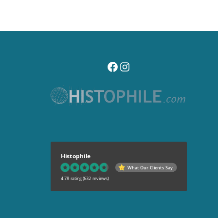
visitez notre page facebook
suivez notre compte instagr
Histophile
What Our Clients Say
4.78 rating
(632 reviews)