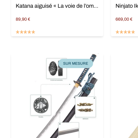
Katana aiguisé « La voie de l’ombre »
Ninjato 
89,90
€
669,00
€
Lire la suite
Ajouter au 
SUR MESURE