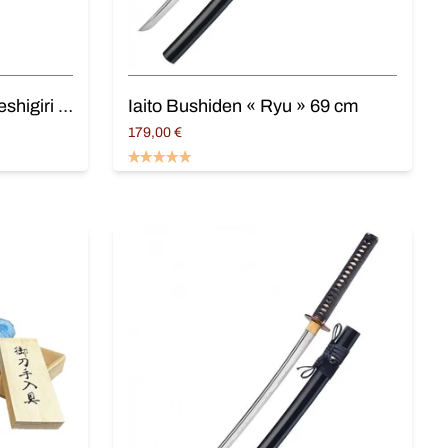
Mousse de coupe « Tameshigiri et Battodo »
Iaito Bushiden « Ryu » 69 cm
179,00
€
Ajouter au panier