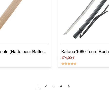
Tatami omote (Natte pour Battodo)
Katana 1060 Tsuru Bush
174,00
€
Ajouter au panier
panier
1
2
3
4
5