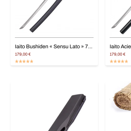
Iaito Bushiden « Sensu Lato » 75 cm
Iaito Ac
179,00
€
179,00
€
Ajouter au panier
Ajouter au 