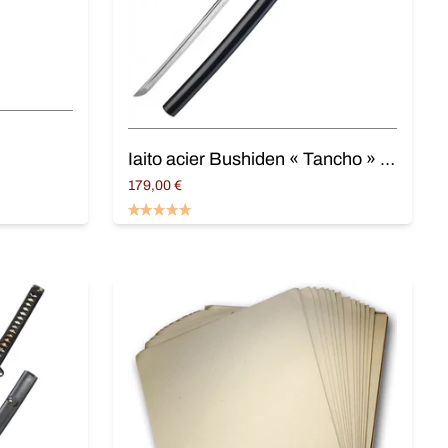
Iaito acier Bushiden « Tancho » 77 cm
179,00
€
Ajouter au panier