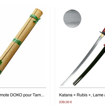
Tatami Omote DOKO pour Tameshigiri
239,00
€