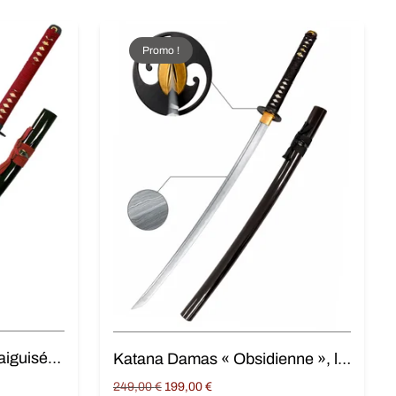
Promo !
Katana « Rubis », Lame aiguisée Damas
Katana Damas « Obsidienne », lame aiguisée
Original
Current
249,00
€
199,00
€