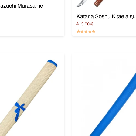
Ikazuchi Murasame
413,00
€
panier
Ajouter au panier