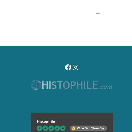
+
visitez notre page facebook
suivez notre compte instagr
Histophile
What Our Clients Say