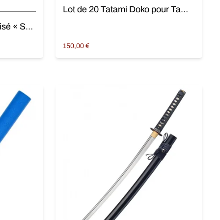
Lot de 20 Tatami Doko pour Tameshigiri
Katana Soshu Kitae aiguisé « Seika »
150,00
€
Ajouter au panier