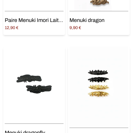
Paire Menuki Imori Laiton 井守
Menuki dragon
12,90
€
9,90
€
Ajouter au panier
Choix des options
Menuki dragonfly