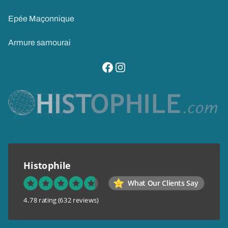
Epée Maçonnique
Armure samourai
visitez notre page facebook
suivez notre compte instagram
Histophile
What Our Clients Say
4.78 rating
(632 reviews)