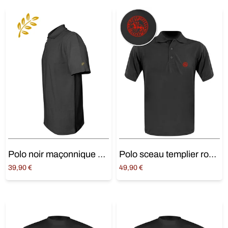
Polo noir maçonnique « branche d’acacia »
Polo sceau templier rouge (manches courtes)
39,90
€
49,90
€
Choix des options
Choix des options