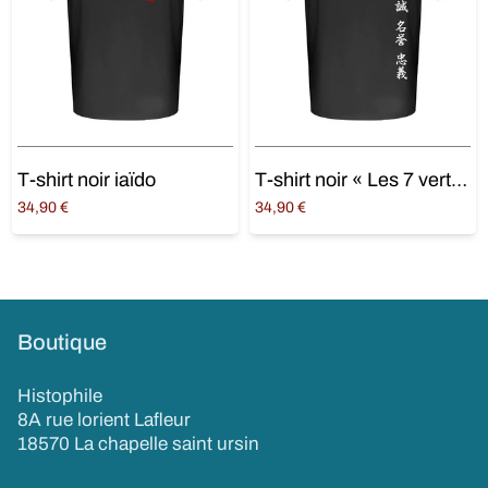
T-shirt noir iaïdo
T-shirt noir « Les 7 vertus du Bushido »
34,90
€
34,90
€
Choix des options
Choix des options
Boutique
Histophile
8A rue lorient Lafleur
18570 La chapelle saint ursin