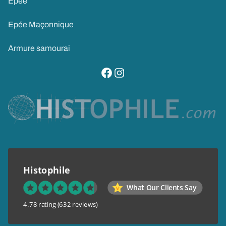
Epée
Epée Maçonnique
Armure samourai
visitez notre page facebook
suivez notre compte instagram
Histophile
What Our Clients Say
4.78 rating
(632 reviews)