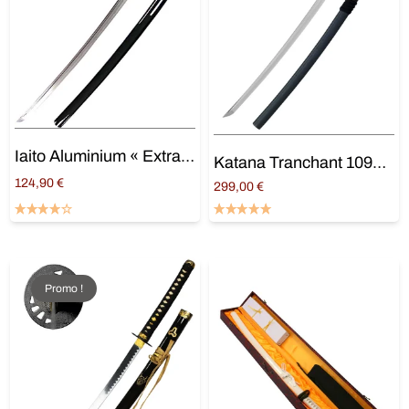
Iaito Aluminium « Extra léger » 71cm
Katana Tranchant 1095 « Kotai »
124,90
€
299,00
€
Ajouter au panier
Ajouter au panier
Promo !