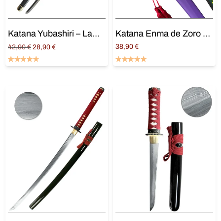
Katana Yubashiri – Lame Acier
Katana Enma de Zoro « One Piece »
Original
Current
38,90
€
42,90
€
28,90
€
price
price is:
Ajouter au panier
Ajouter au panier
was:
28,90 €.
42,90 €.