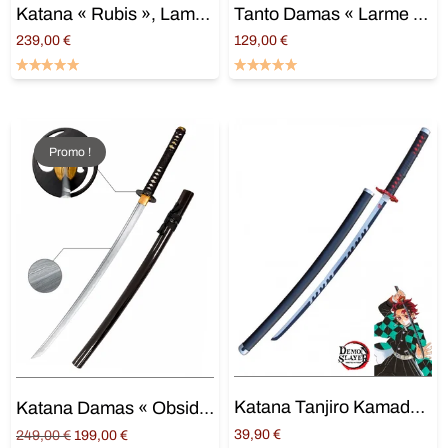
Katana « Rubis », Lame aiguisée Damas
Tanto Damas « Larme du diable »
239,00
€
129,00
€
Ajouter au panier
Ajouter au panier
Promo !
Katana Tanjiro Kamado V2
Katana Damas « Obsidienne », lame aiguisée
Original
Current
39,90
€
249,00
€
199,00
€