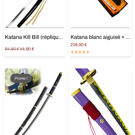
Katana Kill Bill (réplique) avec support
Katana blanc aiguisé « Neige éternelle » maru 1045
219,00
€
Original
Current
54,90
€
44,90
€
Ajouter au panier
price
price is:
Lire la suite
was:
44,90 €.
54,90 €.
Promo !