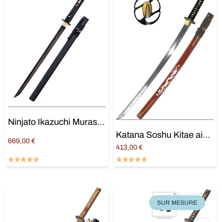
Ninjato Ikazuchi Murasame
Katana Soshu Kitae aiguisé « Seika »
669,00
€
413,00
€
Ajouter au panier
Ajouter au panier
SUR MESURE