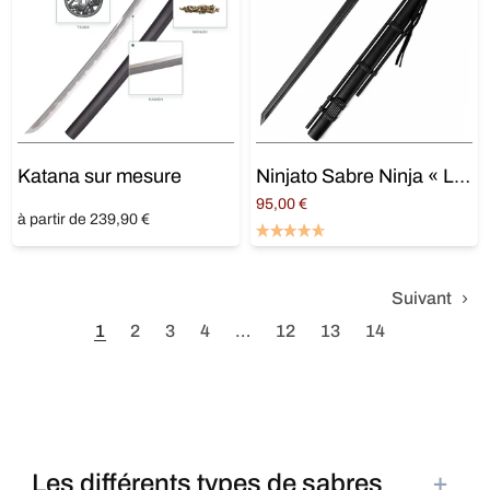
Katana sur mesure
Ninjato Sabre Ninja « Le furtif »
95,00
€
à partir de 239,90 €
Lire la suite
Ajouter au panier
Suivant
1
2
3
4
…
12
13
14
+
Les différents types de sabres