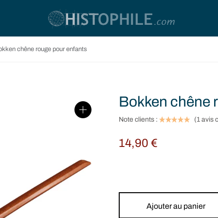
kken chêne rouge pour enfants
Bokken chêne r
Note clients :
(
1
avis c
14,90
€
Ajouter au panier