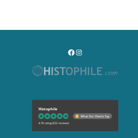
visitez notre page facebook
suivez notre compte instagr
Histophile
What Our Clients Say
4.78 rating
(632 reviews)