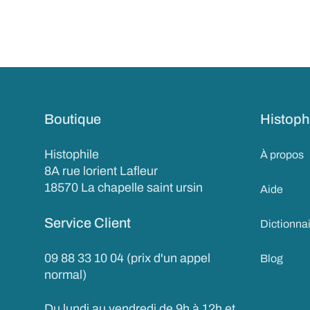
Boutique
Histoph
Histophile
À propos
8A rue lorient Lafleur
18570 La chapelle saint ursin
Aide
Service Client
Dictionna
09 88 33 10 04 (prix d'un appel
Blog
normal)
Du lundi au vendredi de 9h à 12h et