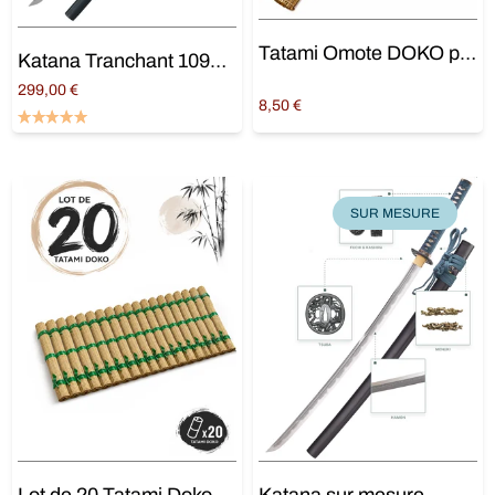
Tatami Omote DOKO pour Tameshigiri
Katana Tranchant 1095 « Kotai »
299,00
€
8,50
€
Ajouter au panier
Ajouter au panier
SUR MESURE