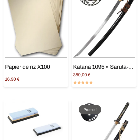
Papier de riz X100
Katana 1095 « Saruta-hiko »
389,00
€
16,90
€
Lire la suite
Ajouter au panier
Promo !