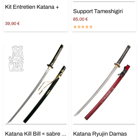
Kit Entretien Katana +
Support Tameshigiri
85,00
€
39,90
€
Lire la suite
Ajouter au panier
Katana Kill Bill « sabre de la mariée » + Support Laqué
Katana Ryujin Damas