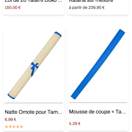
Lot de 20 Tatami Doko pour Tameshigiri
Katana sur mesure
150,00
€
à partir de 239,90 €
Ajouter au panier
Ajouter au panier
Mousse de coupe « Tameshigiri et Battodo »
Natte Omote pour Tameshigiri
6,99
€
4,29
€
Ajouter au panier
Ajouter au panier