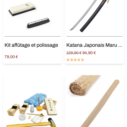
Kit affûtage et polissage
Katana Japonais Maru 1045
Original
Current
129,90
€
94,90
€
79,00
€
price
price is:
Ajouter au panier
Ajouter au panier
was:
94,90 €.
129,90 €.