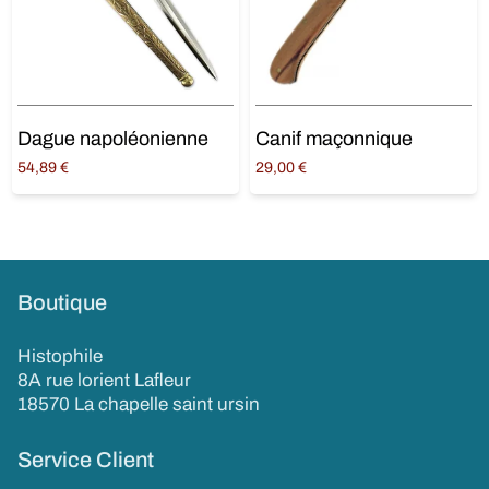
Dague napoléonienne
Canif maçonnique
54,89
€
29,00
€
Ajouter au panier
Ajouter au panier
Boutique
Histophile
8A rue lorient Lafleur
18570 La chapelle saint ursin
Service Client