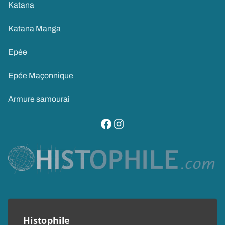
Katana
Katana Manga
Epée
Epée Maçonnique
Armure samourai
visitez notre page facebook
suivez notre compte instagram
Histophile