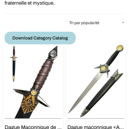
fraternelle et mystique.
Download Category Catalog
Dague Maçonnique de Cérémonie
Dague maçonnique «Athame»