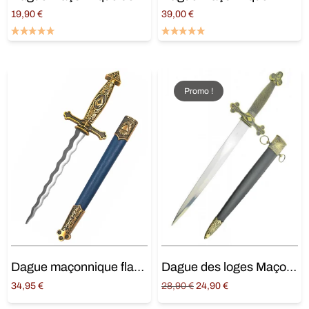
19,90
€
39,00
€
Ajouter au panier
Ajouter au panier
Promo !
Dague maçonnique flamboyante
Dague des loges Maçonniques
Original
Current
34,95
€
28,90
€
24,90
€
price
price is:
Ajouter au panier
Ajouter au panier