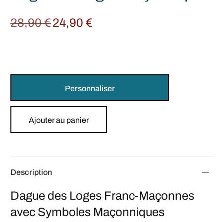
28,90
€
24,90
€
Original
Current
price
price is:
was:
24,90 €.
28,90 €.
Personnaliser
Ajouter au panier
Description
Dague des Loges Franc-Maçonnes
avec Symboles Maçonniques