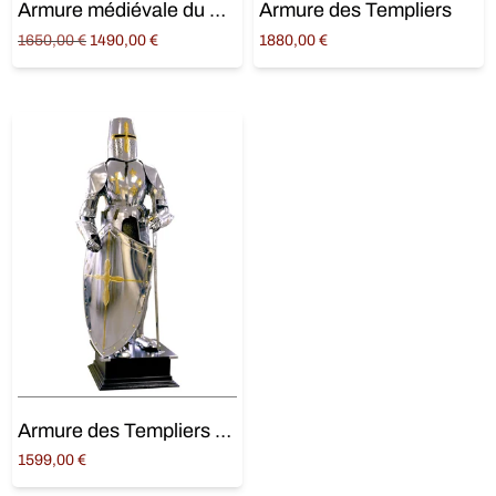
Armure médiévale du Chevalier Noir (décoration)
Armure des Templiers
Original
Current
1650,00
€
1490,00
€
1880,00
€
price was:
price is:
Ajouter au panier
Lire la suite
1650,00 €.
1490,00 €.
Armure des Templiers avec Épée
1599,00
€
Ajouter au panier