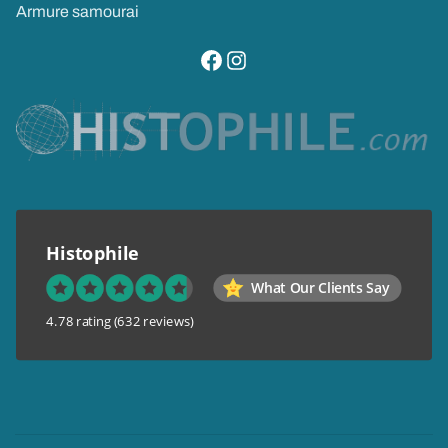
Armure samourai
visitez notre page facebook
suivez notre compte instagram
Histophile
What Our Clients Say
4.78 rating
(632 reviews)