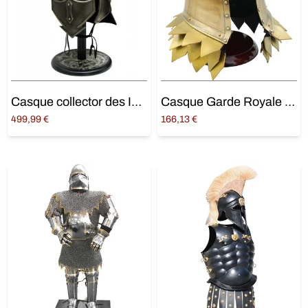
Casque collector des Immaculés dans Le Trône de Fer
Casque Garde Royale « Game Of Throne »
499,99
€
166,13
€
Ajouter au panier
Lire la suite