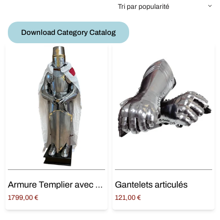
Download Category Catalog
Armure Templier avec Épée
Gantelets articulés
1799,00
€
121,00
€
Ajouter au panier
Lire la suite