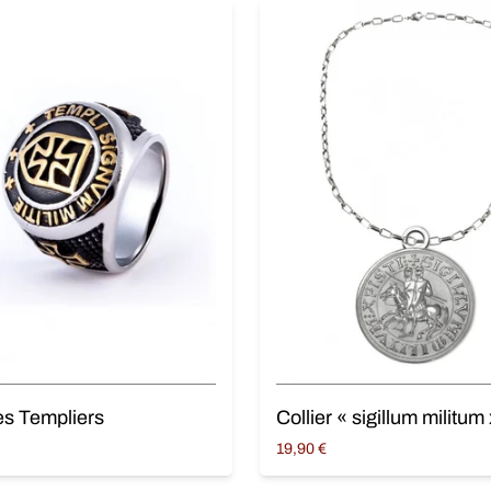
s Templiers
Collier « sigillum militum 
19,90
€
ptions
Ajouter au panier