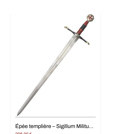
was:
19,90 €.
29,90 €.
Épée templière – Sigillum Militum Xpisti