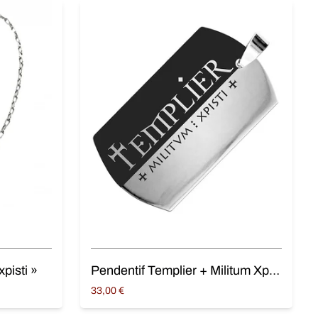
xpisti »
Pendentif Templier + Militum Xpisti + en acier
33,00
€
Ajouter au panier