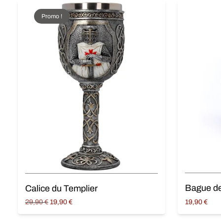
Promo !
Bague de
Calice du Templier
Original
Current
29,90
€
19,90
€
19,90
€
price
price is:
Choix des o
Ajouter au panier