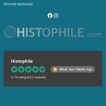
Armure samourai
visitez notre page facebook
suivez notre compte instagram
Histophile
What Our Clients Say
4.78 rating
(632 reviews)