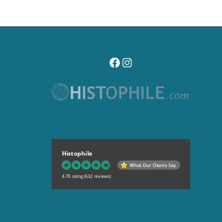
visitez notre page facebook
suivez notre compte instagr
Histophile
What Our Clients Say
4.78 rating
(632 reviews)