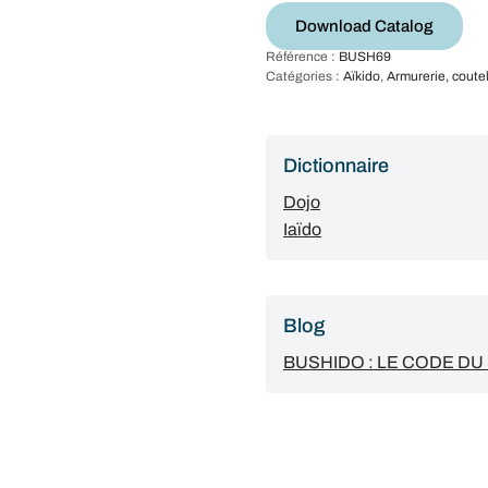
Download Catalog
Référence :
BUSH69
Catégories :
Aïkido
,
Armurerie, coutel
Dictionnaire
Dojo
Iaïdo
Blog
BUSHIDO : LE CODE D