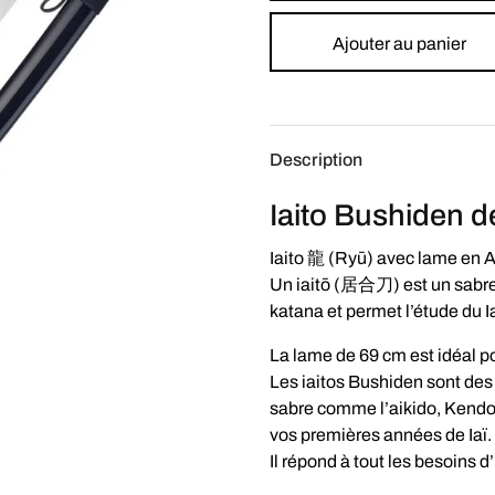
Ajouter au panier
Description
Iaito Bushiden d
Iaito 龍 (Ryū) avec lame en Ac
Un iaitō (居合刀) est un sabre 
katana et permet l’étude du Ia
La lame de 69 cm est idéal p
Les iaitos Bushiden sont des
sabre comme l’aikido, Kendo n
vos premières années de Iaï.
Il répond à tout les besoins d