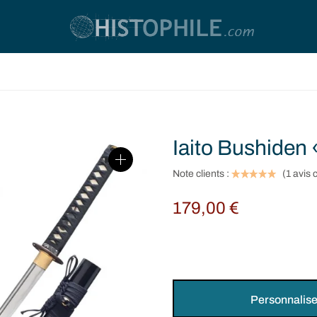
Iaito Bushiden
Note clients :
(
1
avis c
179,00
€
Personnalise