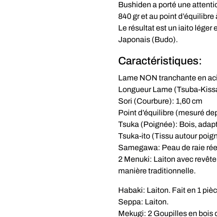
Bushiden a porté une attentio
840 gr et au point d’équilibre
Le résultat est un iaito léger
Japonais (Budo).
Caractéristiques:
Lame NON tranchante en aci
Longueur Lame (Tsuba-Kissa
Sori (Courbure): 1,60 cm
Point d’équilibre (mesuré dep
Tsuka (Poignée): Bois, adapt
Tsuka-ito (Tissu autour poig
Samegawa: Peau de raie réel
2 Menuki: Laiton avec revête
manière traditionnelle.
Habaki: Laiton. Fait en 1 pièc
Seppa: Laiton.
Mekugi: 2 Goupilles en bois