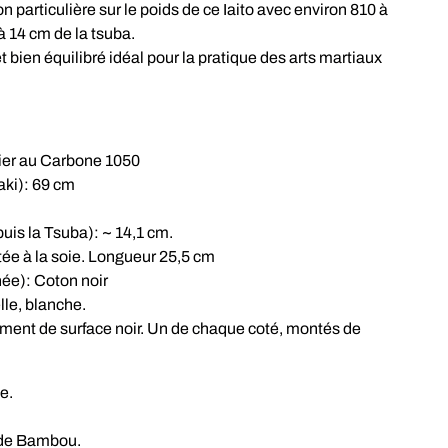
n particulière sur le poids de ce Iaito avec environ 810 à
 à 14 cm de la tsuba.
 et bien équilibré idéal pour la pratique des arts martiaux
er au Carbone 1050
ki): 69 cm
uis la Tsuba): ~ 14,1 cm.
ée à la soie. Longueur 25,5 cm
née): Coton noir
le, blanche.
ment de surface noir. Un de chaque coté, montés de
e.
 de Bambou.