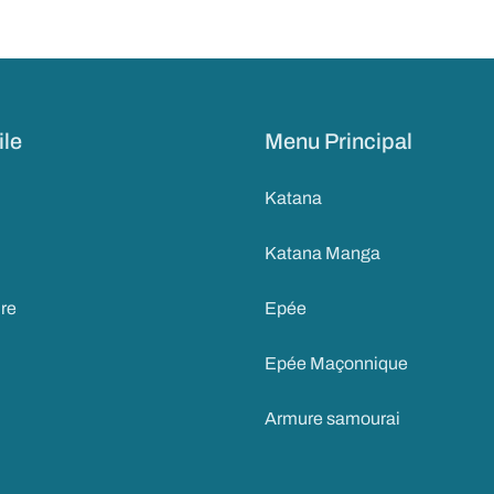
ile
Menu Principal
Katana
Katana Manga
ire
Epée
Epée Maçonnique
Armure samourai