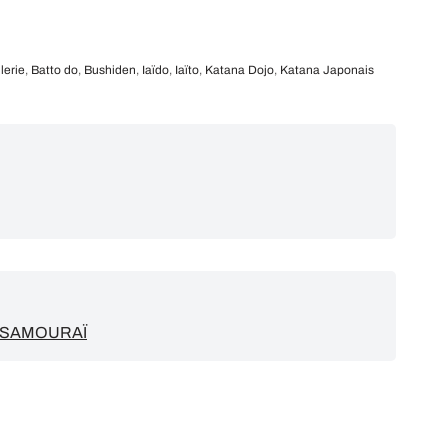
lerie
,
Batto do
,
Bushiden
,
Iaïdo
,
Iaïto
,
Katana Dojo
,
Katana Japonais
U SAMOURAÏ