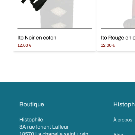
Ito Noir en coton
Ito Rouge en 
12,00
€
12,00
€
Ajouter au panier
Ajouter au panier
Boutique
Histoph
Histophile
À propos
8A rue lorient Lafleur
18570 La chapelle saint ursin
Aide