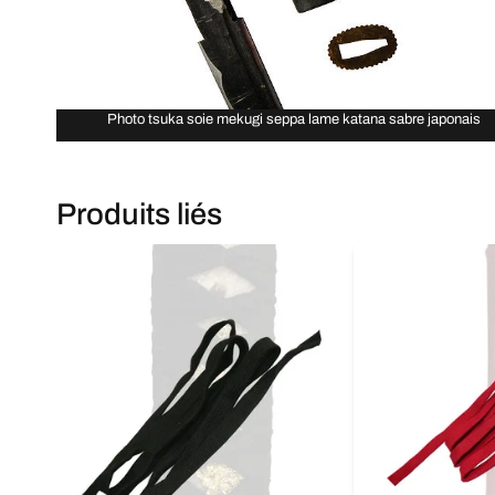
Photo tsuka soie mekugi seppa lame katana sabre japonais
Produits liés