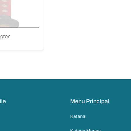
coton
ile
Menu Principal
Katana
Katana Manga