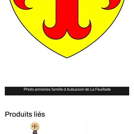
Photo armoiries famille d Aubusson de La Feuillade
Produits liés