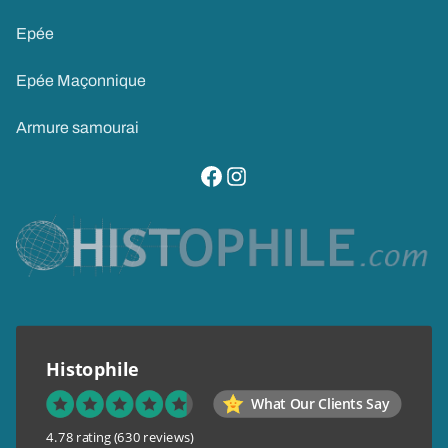
Epée
Epée Maçonnique
Armure samourai
visitez notre page facebook
suivez notre compte instagram
Histophile
What Our Clients Say
4.78 rating
(630 reviews)