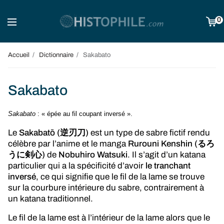
0
Accueil
Dictionnaire
Sakabato
Sakabato
Sakabato
: « épée au fil coupant inversé ».
Le
Sakabatō (逆刃刀)
est un type de sabre fictif rendu
célèbre par l’anime et le manga
Rurouni Kenshin (るろ
うに剣心)
de
Nobuhiro Watsuki
. Il s’agit d’un katana
particulier qui a la spécificité d’avoir
le tranchant
inversé
, ce qui signifie que le fil de la lame se trouve
sur la courbure intérieure du sabre, contrairement à
un katana traditionnel.
Le fil de la lame est à l’intérieur de la lame alors que le