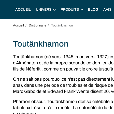
ACCUEIL
UNIVERS
PRODUITS
BLOG
AVIS
Accueil
Dictionnaire
Toutânkhamon
Toutânkhamon
Toutânkhamon (né vers -1345, mort vers -1327) es
d’Akhénaton et de la propre sœur de ce dernier, don
fils de Néfertiti, comme on pouvait le croire jusqu
On ne sait pas pourquoi ce n’est pas directement lu
ans), dans une période de troubles et de risque de g
Marc Gabolde et Edward Frank Wente disent 20, voi
Pharaon obscur, Toutânkhamon doit sa célébrité à 
fabuleux trésor qu’elle recèle. La notoriété de la 
du pharaon.