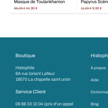
Masque de Toutankhamon
Papyrus Scèn
Original
Current
Original
Cur
66,00
€
44,90
€
11,00
€
9,90
€
price
price is:
price
price
Ajouter au panier
Ajouter au panier
was:
44,90 €.
was:
9,90
66,00 €.
11,00 €.
Boutique
Histoph
Histophile
À propos
8A rue lorient Lafleur
18570 La chapelle saint ursin
Aide
Service Client
Dictionna
09 88 33 10 04 (prix d'un appel
Blog