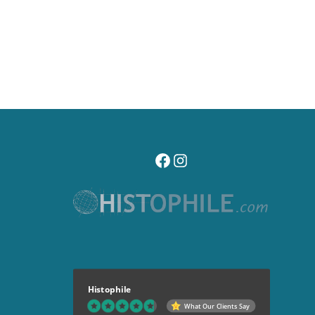
visitez notre page facebook
suivez notre compte instagr
Histophile
What Our Clients Say