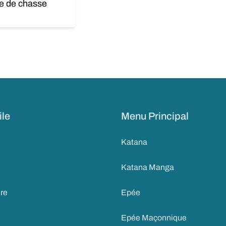
e de chasse
rent
 is:
 €.
ile
Menu Principal
Katana
Katana Manga
ire
Epée
Epée Maçonnique