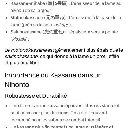
Kassane-mihaba (重ね身幅)
: L’épaisseur de la lame au
niveau de sa largeur.
Motonokassane (元の重ね)
: L’épaisseur à la base de la
lame (près de la soie,
nakago
).
Sakinokassane (先の重ね)
: L’épaisseur vers la pointe
(
kissaki
).
Le
motonokassane
est généralement plus épais que le
sakinokassane
, ce qui donne à la lame un profil effilé
et plus équilibré.
Importance du Kassane dans un
Nihont
o
Robustesse et Durabilité
Une lame avec un
kassane épais
est
plus résistante
et
peut encaisser plus de chocs. Cela était souvent
recherché pour les sabres de combat intensif.
Un
kassane plus fin
permet une
lame plus légère et