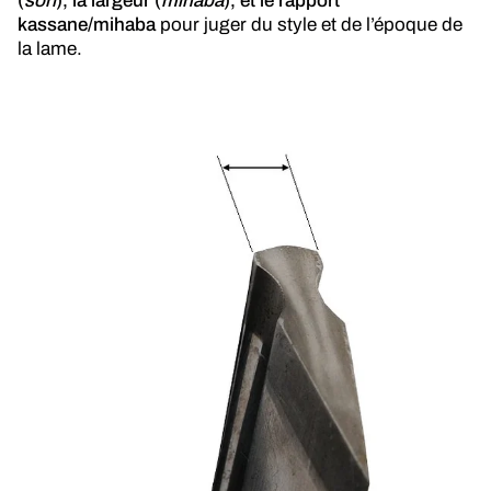
(
sori
), la largeur (
mihaba
), et le rapport
kassane/mihaba
pour juger du style et de l’époque de
la lame.