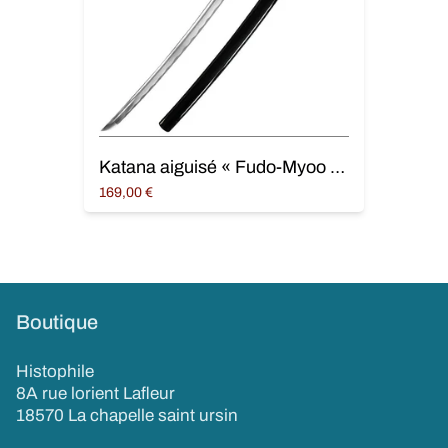
Katana aiguisé « Fudo-Myoo », Maru 1045
169,00
€
Lire la suite
Boutique
Histophile
8A rue lorient Lafleur
18570 La chapelle saint ursin