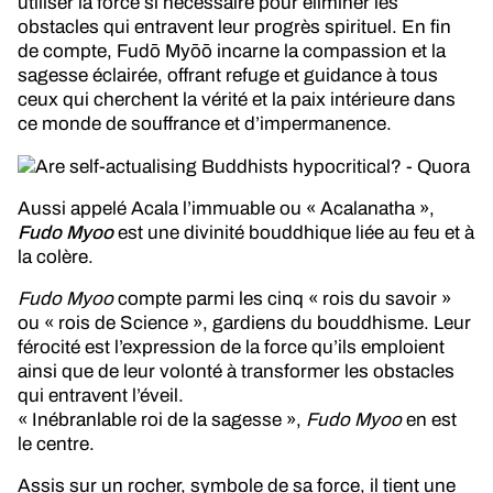
utiliser la force si nécessaire pour éliminer les
obstacles qui entravent leur progrès spirituel. En fin
de compte, Fudō Myōō incarne la compassion et la
sagesse éclairée, offrant refuge et guidance à tous
ceux qui cherchent la vérité et la paix intérieure dans
ce monde de souffrance et d’impermanence.
Aussi appelé Acala l’immuable ou « Acalanatha »,
Fudo Myoo
est une divinité bouddhique liée au feu et à
la colère.
Fudo Myoo
compte parmi les cinq « rois du savoir »
ou « rois de Science », gardiens du bouddhisme. Leur
férocité est l’expression de la force qu’ils emploient
ainsi que de leur volonté à transformer les obstacles
qui entravent l’éveil.
« Inébranlable roi de la sagesse »,
Fudo Myoo
en est
le centre.
Assis sur un rocher, symbole de sa force, il tient une