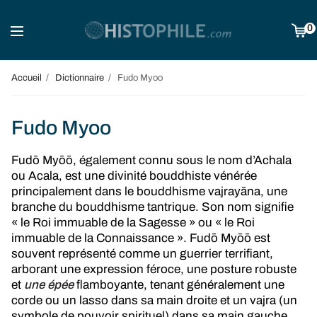
0
Accueil
Dictionnaire
Fudo Myoo
Fudo Myoo
Fudō Myōō, également connu sous le nom d’Achala
ou Acala, est une divinité bouddhiste vénérée
principalement dans le bouddhisme vajrayāna, une
branche du bouddhisme tantrique. Son nom signifie
« le Roi immuable de la Sagesse » ou « le Roi
immuable de la Connaissance ». Fudō Myōō est
souvent représenté comme un guerrier terrifiant,
arborant une expression féroce, une posture robuste
et
une épée
flamboyante, tenant généralement une
corde ou un lasso dans sa main droite et un vajra (un
symbole de pouvoir spirituel) dans sa main gauche.