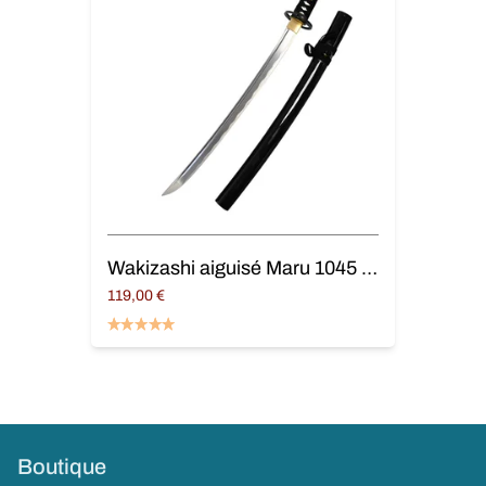
Wakizashi aiguisé Maru 1045 « L'ange noir »
119,00
€
Ajouter au panier
Boutique