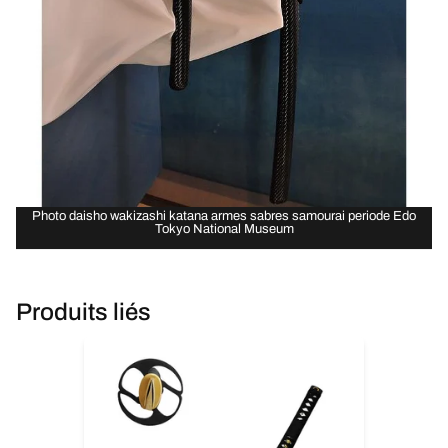
Photo daisho wakizashi katana armes sabres samourai periode Edo
Tokyo National Museum
Produits liés