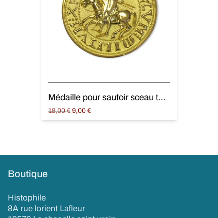
Médaille pour sautoir sceau templier (dorée)
Original
Current
18,00
€
9,00
€
price
price is:
Ajouter au panier
was:
9,00 €.
18,00 €.
Boutique
Histophile
8A rue lorient Lafleur