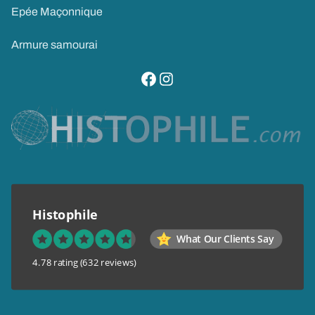
Epée Maçonnique
Armure samourai
visitez notre page facebook
suivez notre compte instagram
Histophile
What Our Clients Say
4.78 rating
(632 reviews)