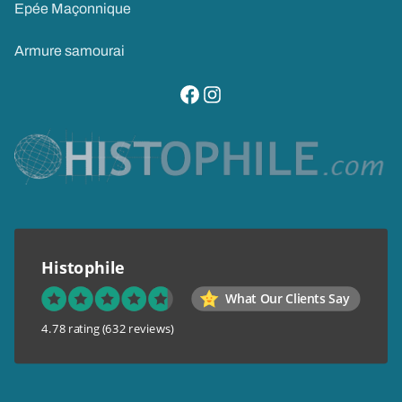
Epée Maçonnique
Armure samourai
visitez notre page facebook
suivez notre compte instagram
Histophile
What Our Clients Say
4.78 rating
(632 reviews)