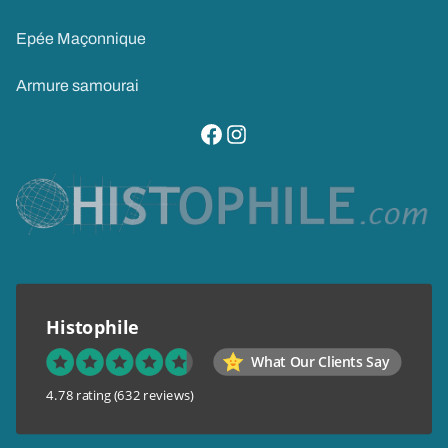
Epée Maçonnique
Armure samourai
visitez notre page facebook
suivez notre compte instagram
Histophile
What Our Clients Say
4.78 rating
(632 reviews)