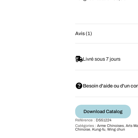
Avis (1)
Livré sous 7 jours
Besoin d'aide ou d'un con
Download Catalog
Référence :
DS51224
Catégories :
Arme Chinoises
,
Arts M
Chinoise
,
Kung-fu
,
Wing chun