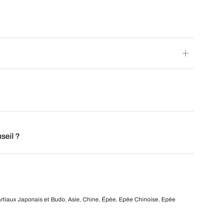
seil ?
artiaux Japonais et Budo
,
Asie
,
Chine
,
Épée
,
Epée Chinoise
,
Epée