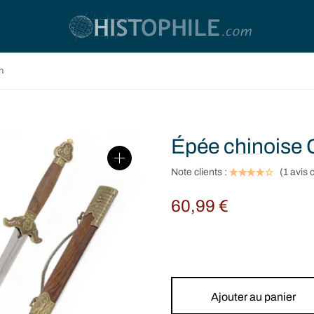
n
Épée chinoise 
Note clients :
(
1
avis c
60,99
€
Ajouter au panier