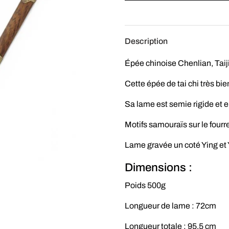
Description
Épée chinoise Chenlian, Taiji
Cette épée de tai chi très bie
Sa lame est semie rigide et e
Motifs samouraïs sur le fourr
Lame gravée un coté Ying et Y
Dimensions :
Poids 500g
Longueur de lame : 72cm
Longueur totale : 95,5 cm