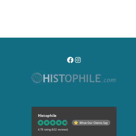
visitez notre page facebook
suivez notre compte instagr
Histophile
What Our Clients Say
4.78 rating
(632 reviews)