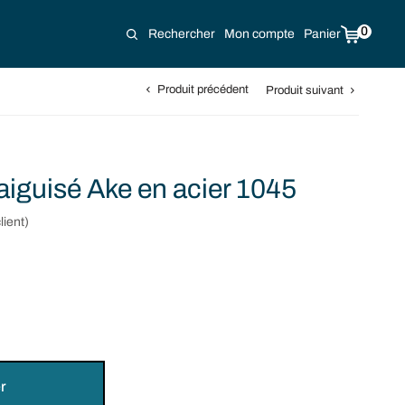
0
Rechercher
Mon compte
Panier
Produit précédent
Produit suivant
aiguisé Ake en acier 1045
lient)
nt
s:
€.
r