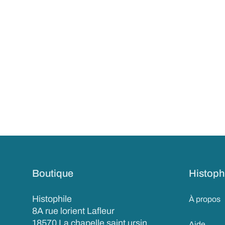
Boutique
Histoph
Histophile
À propos
8A rue lorient Lafleur
18570 La chapelle saint ursin
Aide