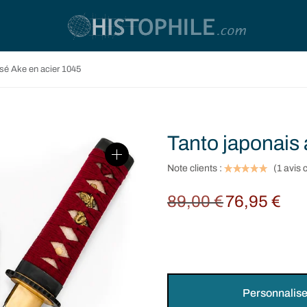
isé Ake en acier 1045
Tanto japonais 
Note clients :
(
1
avis c
89,00
€
76,95
€
Original
Curre
price
price i
was:
76,95 
89,00 €.
Personnalise