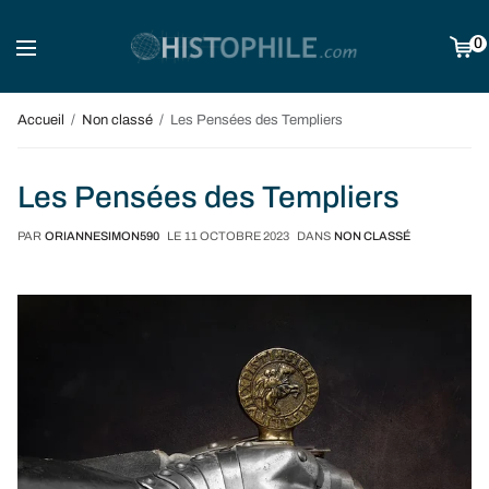
0
Accueil
Non classé
Les Pensées des Templiers
Les Pensées des Templiers
PAR
ORIANNESIMON590
LE
11 OCTOBRE 2023
DANS
NON CLASSÉ