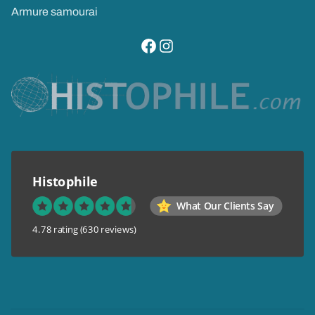
Armure samourai
visitez notre page facebook
suivez notre compte instagram
Histophile
What Our Clients Say
4.78 rating
(630 reviews)