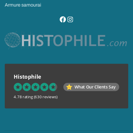
Armure samourai
visitez notre page facebook
suivez notre compte instagram
Histophile
What Our Clients Say
4.78 rating
(630 reviews)