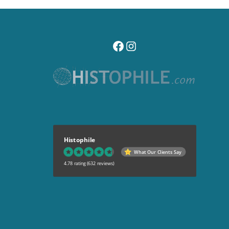
visitez notre page facebook
suivez notre compte instagr
Histophile
What Our Clients Say
4.78 rating
(632 reviews)