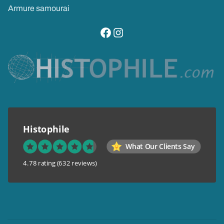
Armure samourai
visitez notre page facebook
suivez notre compte instagram
Histophile
What Our Clients Say
4.78 rating
(632 reviews)