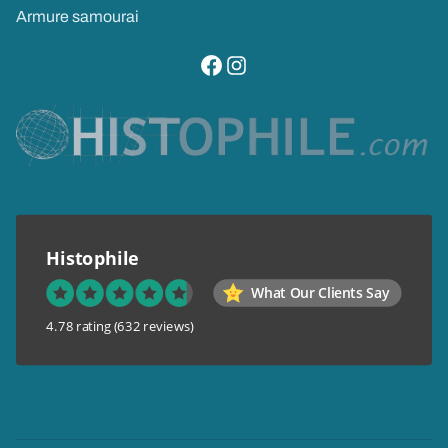
Armure samourai
visitez notre page facebook
suivez notre compte instagram
Histophile
What Our Clients Say
4.78 rating
(632 reviews)