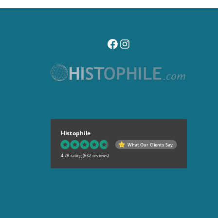
visitez notre page facebook
suivez notre compte instagr
Histophile
What Our Clients Say
4.78 rating
(632 reviews)