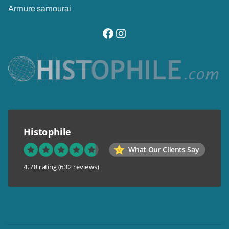
Armure samourai
visitez notre page facebook
suivez notre compte instagram
Histophile
What Our Clients Say
4.78 rating
(632 reviews)