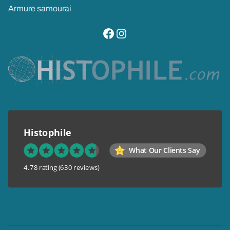
Armure samourai
visitez notre page facebook
suivez notre compte instagram
Histophile
What Our Clients Say
4.78 rating
(630 reviews)