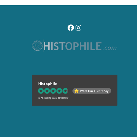
visitez notre page facebook
suivez notre compte instagr
Histophile
What Our Clients Say
4.78 rating
(632 reviews)