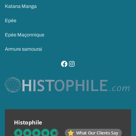
Katana Manga
Epée
Epée Maçonnique
Armure samourai
visitez notre page facebook
suivez notre compte instagram
Histophile
What Our Clients Say