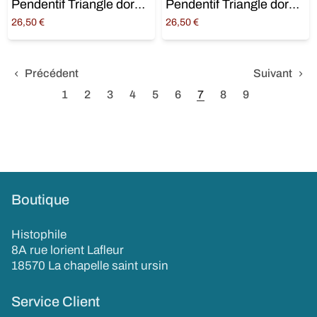
Pendentif Triangle doré avec Psouménès
Pendentif Triangle doré avec œil
26,50
€
26,50
€
Ajouter au panier
Ajouter au panier
Précédent
Suivant
1
2
3
4
5
6
7
8
9
Boutique
Histophile
8A rue lorient Lafleur
18570 La chapelle saint ursin
Service Client