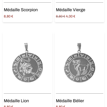
Médaille Scorpion
Médaille Vierge
Original
Current
8,80
€
8,80
€
4,00
€
price
price is:
Ajouter au panier
Ajouter au panier
was:
4,00 €.
8,80 €.
Médaille Lion
Médaille Bélier
8,80
€
8,80
€