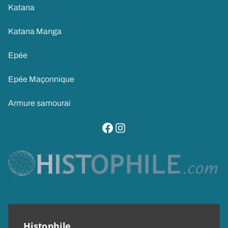
Katana
Katana Manga
Epée
Epée Maçonnique
Armure samourai
visitez notre page facebook
suivez notre compte instagram
Histophile