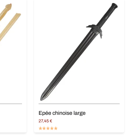
Epée chinoise large
27,45
€
Lire la suite