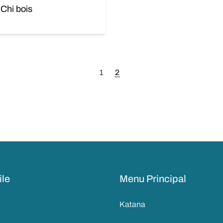
 Chi bois
panier
1
2
ile
Menu Principal
Katana