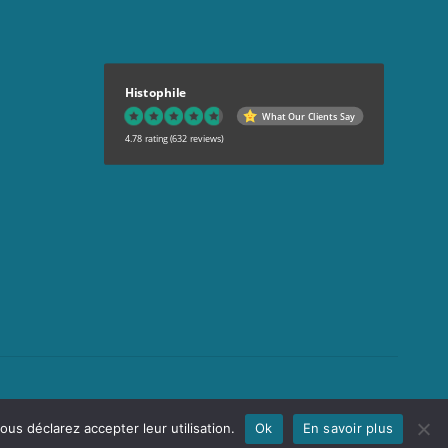
Histophile
What Our Clients Say
4.78 rating
(632 reviews)
Livraison
us déclarez accepter leur utilisation.
Ok
En savoir plus