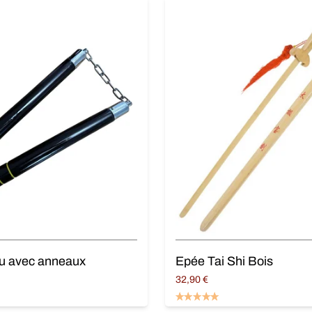
u avec anneaux
Epée Tai Shi Bois
32,90
€
panier
Ajouter au panier