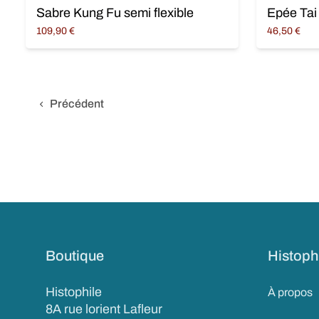
Sabre Kung Fu semi flexible
Epée Tai
109,90
€
46,50
€
Ajouter au panier
Ajouter au 
Précédent
Boutique
Histoph
Histophile
À propos
8A rue lorient Lafleur