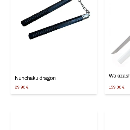
Wakizash
Nunchaku dragon
29,90
€
159,00
€
Ajouter au panier
Ajouter au 