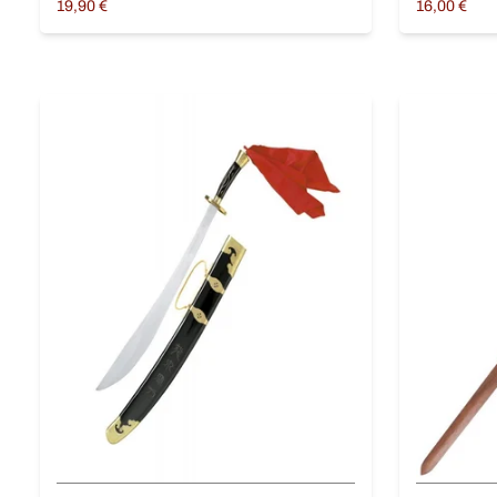
19,90
€
16,00
€
Lire la suite
Choix des o