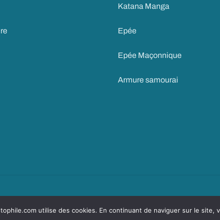
Katana Manga
ire
Epée
Epée Maçonnique
Armure samourai
ntions légales
Conditions générales de vente
Garantie de confidentialité
phile.com utilise des cookies. En continuant de naviguer sur le site, vo