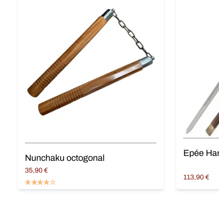
Epée Ha
Nunchaku octogonal
35,90
€
113,90
€
Ajouter au panier
Ajouter au 