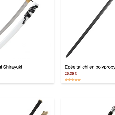
i Shirayuki
Epée tai chi en polyprop
26,35
€
Lire la suite
panier