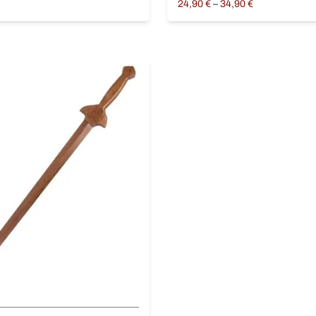
Price
24,90
€
–
34,90
€
range:
ptions
Lire la suite
24,90 €
through
34,90 €