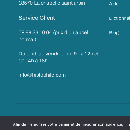
18570 La chapelle saint ursin
Aide
Service Client
Dictionna
09 88 33 10 04 (prix d'un appel
Blog
normal)
Du lundi au vendredi de 9h à 12h et
de 14h à 18h
info@histophile.com
Copyright © 2017 Histophile.com
Me
Afin de mémoriser votre panier et de mesurer son audience, Histo