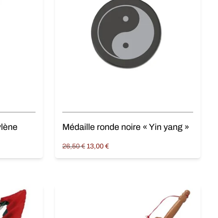
ylène
Médaille ronde noire « Yin yang »
Original
Current
26,50
€
13,00
€
price
price is:
Ajouter au panier
was:
13,00 €.
26,50 €.