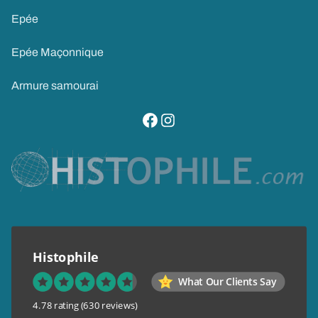
Epée
Epée Maçonnique
Armure samourai
visitez notre page facebook
suivez notre compte instagram
Histophile
What Our Clients Say
4.78 rating
(630 reviews)