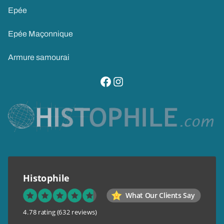
Epée
Epée Maçonnique
Armure samourai
visitez notre page facebook
suivez notre compte instagram
Histophile
What Our Clients Say
4.78 rating
(632 reviews)