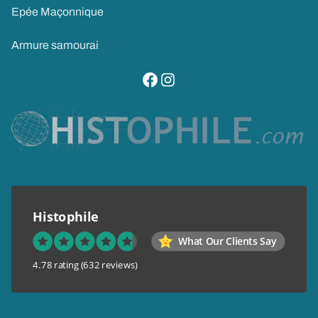
Epée Maçonnique
Armure samourai
visitez notre page facebook
suivez notre compte instagram
Histophile
What Our Clients Say
4.78 rating
(632 reviews)