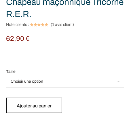
Chapeau maçonnique Tricorne
R.E.R.
Note clients :
(
1
avis client)
62,90
€
Taille
Ajouter au panier