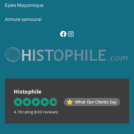
Epée Maçonnique
Armure samourai
visitez notre page facebook
suivez notre compte instagram
Histophile
What Our Clients Say
4.78 rating
(630 reviews)