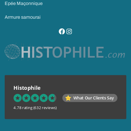
Epée Maçonnique
Armure samourai
visitez notre page facebook
suivez notre compte instagram
Histophile
What Our Clients Say
4.78 rating
(632 reviews)