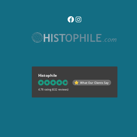
visitez notre page facebook
suivez notre compte instagr
Histophile
What Our Clients Say
4.78 rating
(632 reviews)