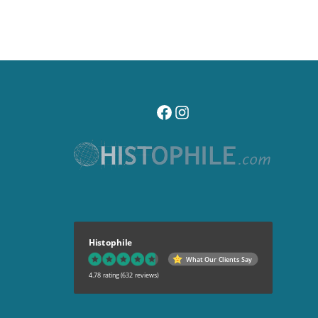
visitez notre page facebook
suivez notre compte instagr
Histophile
What Our Clients Say
4.78 rating
(632 reviews)