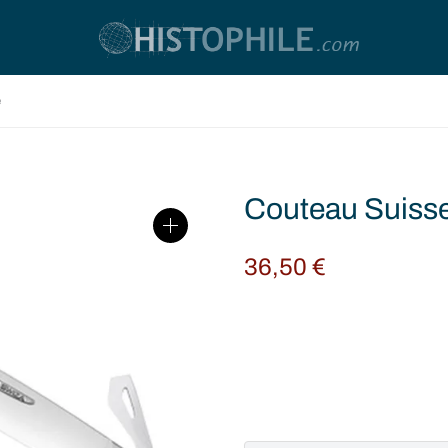
e
Couteau Suiss
36,50
€