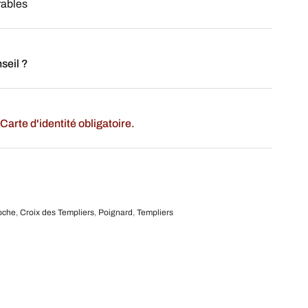
rables
seil ?
Carte d'identité obligatoire.
oche
,
Croix des Templiers
,
Poignard
,
Templiers