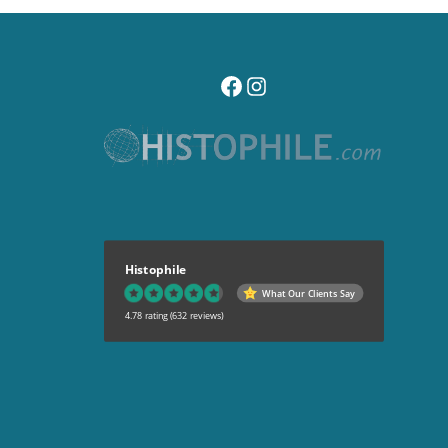
visitez notre page facebook
suivez notre compte instagr
Histophile
What Our Clients Say
4.78 rating
(632 reviews)